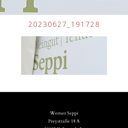
20230627_191728
Werner Seppi
Preystraße 18 A