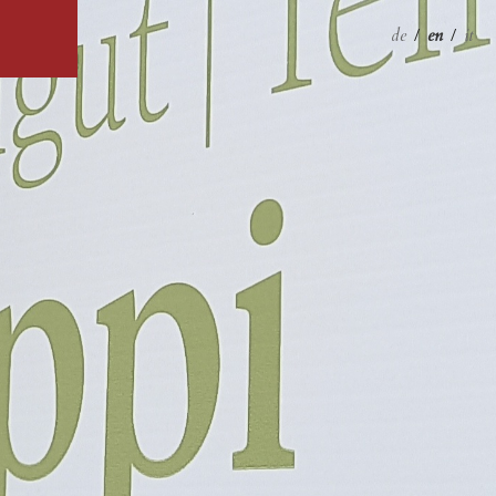
de
/
en
/
it