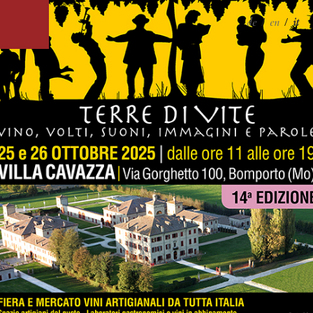
de
/
en
/
it