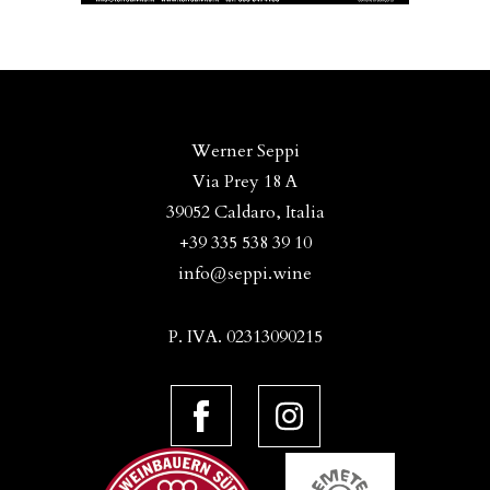
Werner Seppi
Via Prey 18 A
39052 Caldaro, Italia
+39 335 538 39 10
info@seppi.wine
P. IVA. 02313090215