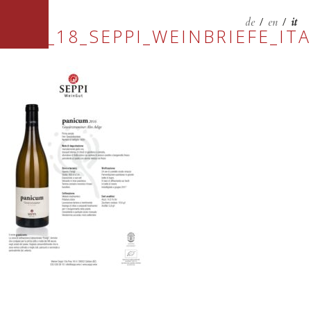
de
/
en
/
it
0581_18_SEPPI_WEINBRIEFE_ITA