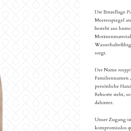
Die Einzellage
Pa
Meeresspiegel an
besteht aus hum
Moränenmaterial 
Wasserhaltefähi
sorgt.
Der Name
roseppi
Familiennamen „S
persönliche Hands
Rebsorte steht, 
dahinter.
Unser Zugang ist
kompromisslos qua