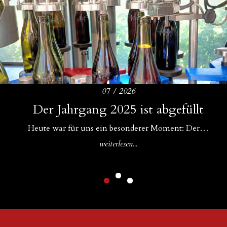
07 / 2026
Amphoren als ideale Ergänzung zu
Der Jahrgang 2025 ist abgefüllt
Drei Bühnen für unsere Weine
Betonfässern und Betoneiern
Für uns im WeinGut Seppi sind Begegnungen ein…
Heute war für uns ein besonderer Moment: Der…
In unserem Keller gibt es Zuwachs: Neben unseren…
weiterlesen...
weiterlesen...
weiterlesen...