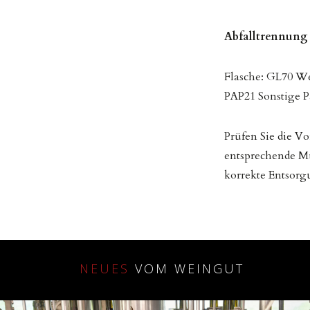
Abfalltrennung
Flasche: GL70 We
PAP21 Sonstige 
Prüfen Sie die V
entsprechende Mü
korrekte Entsorg
NEUES
VOM WEINGUT