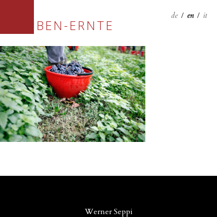
de
/
en
/
it
TRAUBEN-ERNTE
Werner Seppi