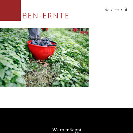
de
/
en
/
it
TRAUBEN-ERNTE
Werner Seppi