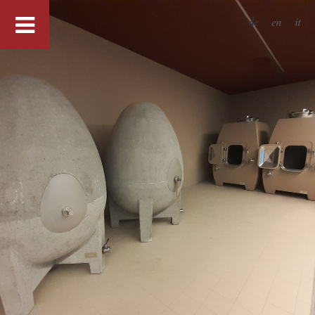
de
/
en
/
it