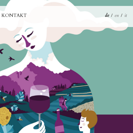
KONTAKT
de
/
en
/
it