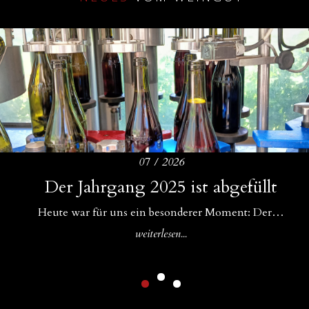
07 / 2026
Amphoren als ideale Ergänzung zu
Der Jahrgang 2025 ist abgefüllt
Drei Bühnen für unsere Weine
Betonfässern und Betoneiern
Für uns im WeinGut Seppi sind Begegnungen ein…
Heute war für uns ein besonderer Moment: Der…
In unserem Keller gibt es Zuwachs: Neben unseren…
weiterlesen...
weiterlesen...
weiterlesen...