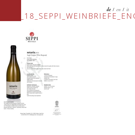
de
/
en
/
it
0581_18_SEPPI_WEINBRIEFE_EN