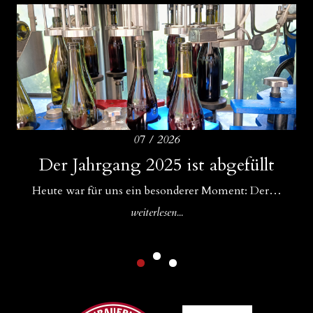
07 / 2026
Amphoren als ideale Ergänzung zu
Der Jahrgang 2025 ist abgefüllt
Drei Bühnen für unsere Weine
Betonfässern und Betoneiern
Für uns im WeinGut Seppi sind Begegnungen ein…
Heute war für uns ein besonderer Moment: Der…
In unserem Keller gibt es Zuwachs: Neben unseren…
weiterlesen...
weiterlesen...
weiterlesen...