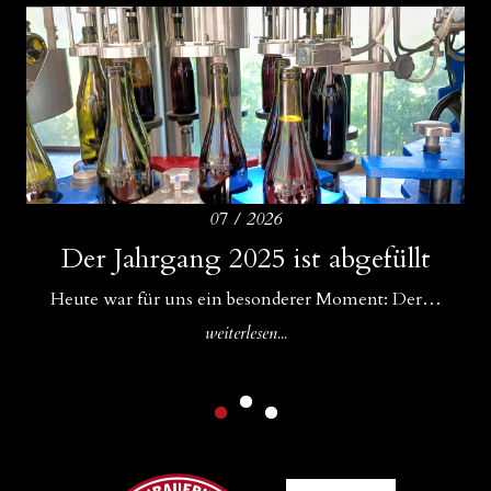
07 / 2026
Amphoren als ideale Ergänzung zu
Der Jahrgang 2025 ist abgefüllt
Drei Bühnen für unsere Weine
Betonfässern und Betoneiern
Für uns im WeinGut Seppi sind Begegnungen ein…
Heute war für uns ein besonderer Moment: Der…
In unserem Keller gibt es Zuwachs: Neben unseren…
weiterlesen...
weiterlesen...
weiterlesen...