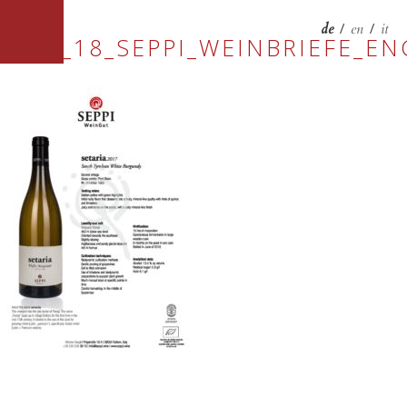
de
/
en
/
it
0581_18_SEPPI_WEINBRIEFE_E