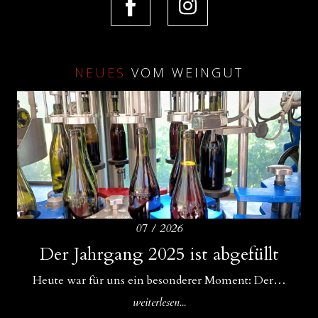
NEUES
VOM WEINGUT
07 / 2026
Amphoren als ideale Ergänzung zu
Der Jahrgang 2025 ist abgefüllt
Drei Bühnen für unsere Weine
Betonfässern und Betoneiern
Für uns im WeinGut Seppi sind Begegnungen ein…
Heute war für uns ein besonderer Moment: Der…
In unserem Keller gibt es Zuwachs: Neben unseren…
weiterlesen...
weiterlesen...