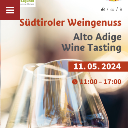
de
/
en
/
it