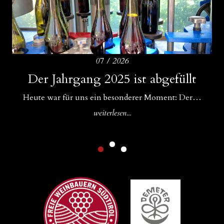
07 / 2026
Amphoren als ideale Ergänzung zu
Der Jahrgang 2025 ist abgefüllt
Drei Bühnen für unsere Weine
Betonfässern und Betoneiern
Für uns im WeinGut Seppi sind Begegnungen ein…
Heute war für uns ein besonderer Moment: Der…
In unserem Keller gibt es Zuwachs: Neben unseren…
weiterlesen...
weiterlesen...
weiterlesen...