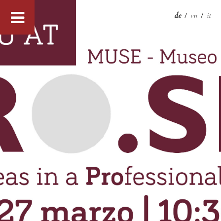
de
/
en
/
it