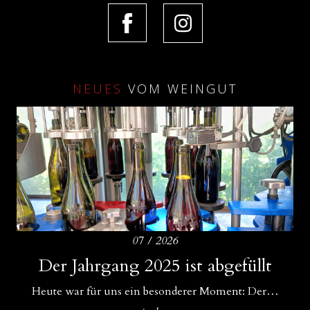
NEUES
VOM WEINGUT
07 / 2026
Amphoren als ideale Ergänzung zu
Der Jahrgang 2025 ist abgefüllt
Drei Bühnen für unsere Weine
Betonfässern und Betoneiern
Für uns im WeinGut Seppi sind Begegnungen ein…
Heute war für uns ein besonderer Moment: Der…
In unserem Keller gibt es Zuwachs: Neben unseren…