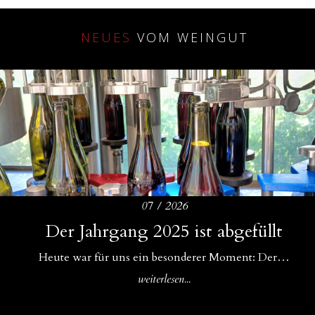
NEUES
VOM WEINGUT
07 / 2026
Amphoren als ideale Ergänzung zu
Der Jahrgang 2025 ist abgefüllt
Drei Bühnen für unsere Weine
Betonfässern und Betoneiern
Für uns im WeinGut Seppi sind Begegnungen ein…
Heute war für uns ein besonderer Moment: Der…
In unserem Keller gibt es Zuwachs: Neben unseren…
weiterlesen...
weiterlesen...
weiterlesen...