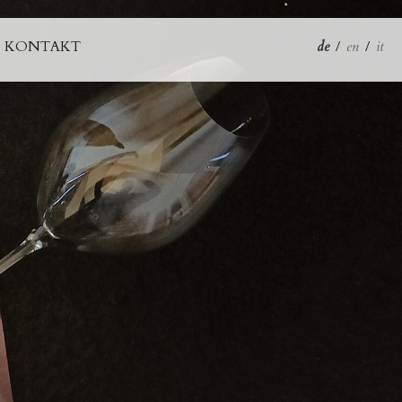
KONTAKT
de
/
en
/
it