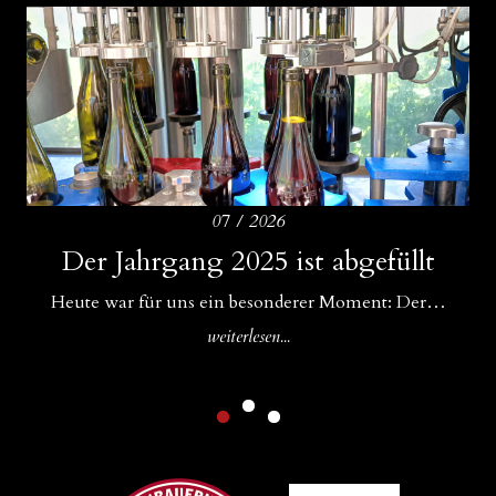
07 / 2026
Amphoren als ideale Ergänzung zu
Der Jahrgang 2025 ist abgefüllt
Drei Bühnen für unsere Weine
Betonfässern und Betoneiern
Für uns im WeinGut Seppi sind Begegnungen ein…
Heute war für uns ein besonderer Moment: Der…
In unserem Keller gibt es Zuwachs: Neben unseren…
weiterlesen...
weiterlesen...
weiterlesen...