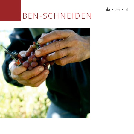
de
/
en
/
it
TRAUBEN-SCHNEIDEN