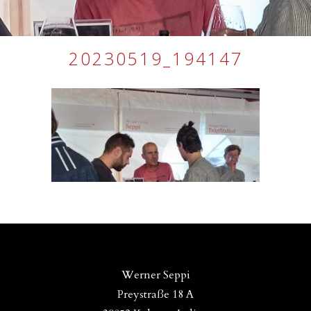
20230519_194147
Werner Seppi
Preystraße 18 A