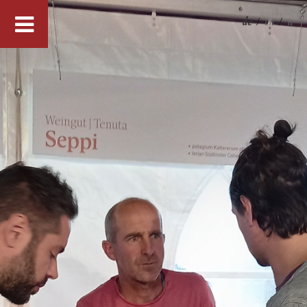
de
/
en
/
it