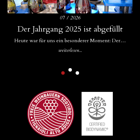
07 / 2026
Amphoren als ideale Ergänzung zu
Der Jahrgang 2025 ist abgefüllt
Drei Bühnen für unsere Weine
Betonfässern und Betoneiern
Für uns im WeinGut Seppi sind Begegnungen ein…
Heute war für uns ein besonderer Moment: Der…
In unserem Keller gibt es Zuwachs: Neben unseren…
weiterlesen...
weiterlesen...
weiterlesen...