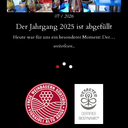
07 / 2026
Amphoren als ideale Ergänzung zu
Der Jahrgang 2025 ist abgefüllt
Drei Bühnen für unsere Weine
Betonfässern und Betoneiern
Für uns im WeinGut Seppi sind Begegnungen ein…
Heute war für uns ein besonderer Moment: Der…
In unserem Keller gibt es Zuwachs: Neben unseren…
weiterlesen...
weiterlesen...
weiterlesen...