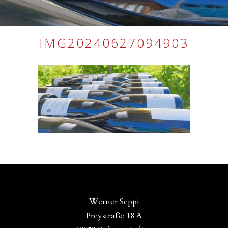
IMG20240627094903
Werner Seppi
Preystraße 18 A