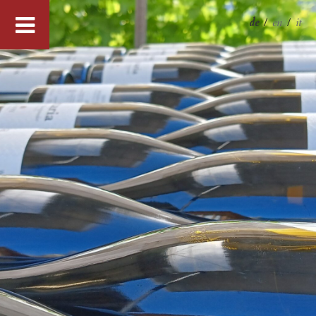
de
/
en
/
it