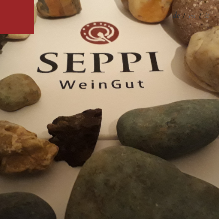
de
/
en
/
it