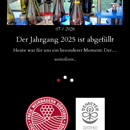
07 / 2026
Amphoren als ideale Ergänzung zu
Der Jahrgang 2025 ist abgefüllt
Drei Bühnen für unsere Weine
Betonfässern und Betoneiern
Für uns im WeinGut Seppi sind Begegnungen ein…
Heute war für uns ein besonderer Moment: Der…
In unserem Keller gibt es Zuwachs: Neben unseren…
weiterlesen...
weiterlesen...
weiterlesen...