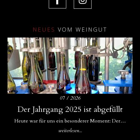
NEUES
VOM WEINGUT
07 / 2026
Amphoren als ideale Ergänzung zu
Der Jahrgang 2025 ist abgefüllt
Drei Bühnen für unsere Weine
Betonfässern und Betoneiern
Für uns im WeinGut Seppi sind Begegnungen ein…
Heute war für uns ein besonderer Moment: Der…
In unserem Keller gibt es Zuwachs: Neben unseren…
weiterlesen...
weiterlesen...
weiterlesen...