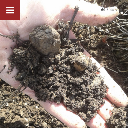
de
/
en
/
it